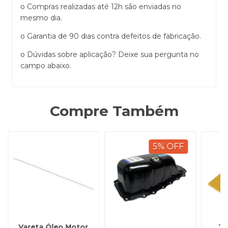
o Compras realizadas até 12h são enviadas no
mesmo dia.
o Garantia de 90 dias contra defeitos de fabricação.
o Dúvidas sobre aplicação? Deixe sua pergunta no
campo abaixo.
Compre Também
5
%
OFF
Vareta Óleo Motor
Ta