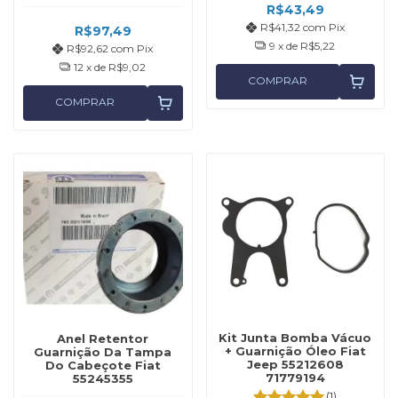
R$43,49
R$41,32
com
Pix
R$97,49
9
x de
R$5,22
R$92,62
com
Pix
12
x de
R$9,02
COMPRAR
COMPRAR
Kit Junta Bomba Vácuo
Anel Retentor
+ Guarnição Óleo Fiat
Guarnição Da Tampa
Jeep 55212608
Do Cabeçote Fiat
71779194
55245355
(1)