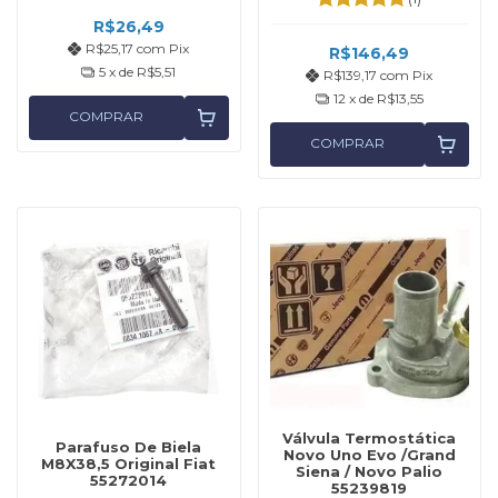
R$26,49
R$25,17
com
Pix
R$146,49
5
x de
R$5,51
R$139,17
com
Pix
12
x de
R$13,55
COMPRAR
COMPRAR
Válvula Termostática
Parafuso De Biela
Novo Uno Evo /Grand
M8X38,5 Original Fiat
Siena / Novo Palio
55272014
55239819