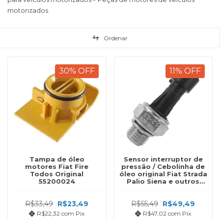
motorizados
Ordenar
30
%
OFF
11
%
OFF
Tampa de óleo
Sensor interruptor de
motores Fiat Fire
pressão / Cebolinha de
Todos Original
óleo original Fiat Strada
55200024
Palio Siena e outros
cod 55202374
R$33,49
R$23,49
R$55,49
R$49,49
R$22,32
com
Pix
R$47,02
com
Pix