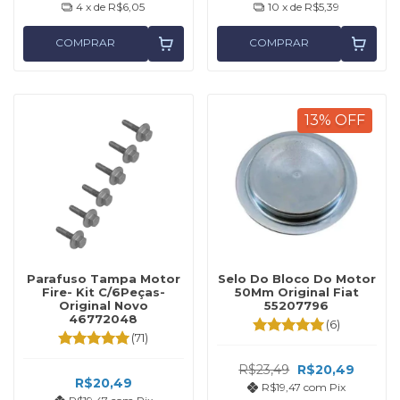
4
x de
R$6,05
10
x de
R$5,39
COMPRAR
COMPRAR
13
%
OFF
Parafuso Tampa Motor
Selo Do Bloco Do Motor
Fire- Kit C/6Peças-
50Mm Original Fiat
Original Novo
55207796
46772048
(6)
(71)
R$23,49
R$20,49
R$20,49
R$19,47
com
Pix