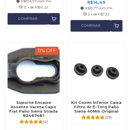
R$104,97
com
Pix
R$14,49
12
x de
R$10,22
R$13,77
com
Pix
2
x de
R$7,32
COMPRAR
COMPRAR
11
%
OFF
Suporte Encaixe
Kit Coxim Inferior Caixa
Assento Vareta Capo
Filtro Ar E-Torq Palio
Fiat Palio Siena Strada
Siena 40Mm Original
82467481
(29)
(4)