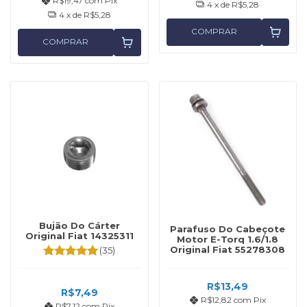
R$19,47
com
Pix
4
x de
R$5,28
4
x de
R$5,28
COMPRAR
COMPRAR
Bujão Do Cárter
Parafuso Do Cabeçote
Original Fiat 14325311
Motor E-Torq 1.6/1.8
Original Fiat 55278308
(35)
R$13,49
R$7,49
R$12,82
com
Pix
R$7,12
com
Pix