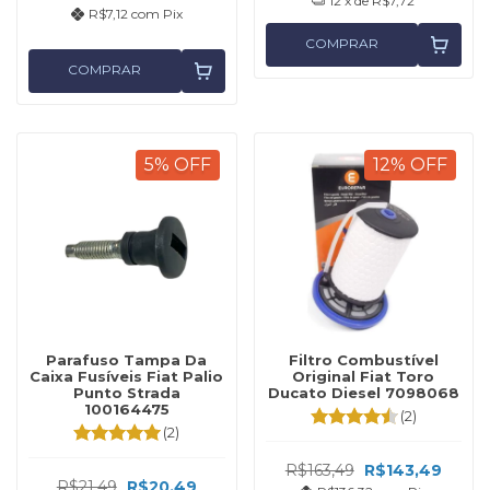
12
x de
R$7,72
R$7,12
com
Pix
COMPRAR
COMPRAR
5
%
OFF
12
%
OFF
Parafuso Tampa Da
Filtro Combustível
Caixa Fusíveis Fiat Palio
Original Fiat Toro
Punto Strada
Ducato Diesel 7098068
100164475
(2)
(2)
R$163,49
R$143,49
R$21,49
R$20,49