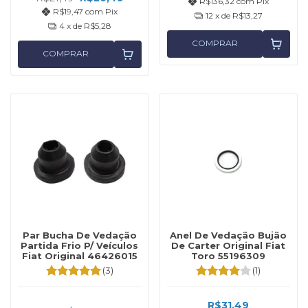
R$136,32
com
Pix
R$19,47
com
Pix
12
x de
R$13,27
4
x de
R$5,28
COMPRAR
COMPRAR
Par Bucha De Vedação
Anel De Vedação Bujão
Partida Frio P/ Veículos
De Carter Original Fiat
Fiat Original 46426015
Toro 55196309
(3)
(1)
R$31,49