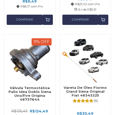
R$6,49
R$29,92
com
Pix
R$6,17
com
Pix
6
x de
R$5,51
COMPRAR
COMPRAR
9
%
OFF
Vareta De Óleo Fiorino
Válvula Termostática
Grand Siena Original
Palio Idea Doblo Siena
Fiat 46343225
Uno/Fire Origina
46737644
(6)
R$136,49
R$124,49
R$30,49