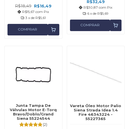
R$32,49
R$18,49
R$16,49
R$30,87
com
Pix
R$15,67
com
Pix
6
x de
R$5,69
3
x de
R$5,61
COMPRAR
COMPRAR
Junta Tampa De
Vareta Óleo Motor Palio
Válvulas Motor E-Torq
Siena Strada Idea 1.4
Bravo/Doblo/Grand
Fire 46343224 -
Siena 55224544
55227365
(2)