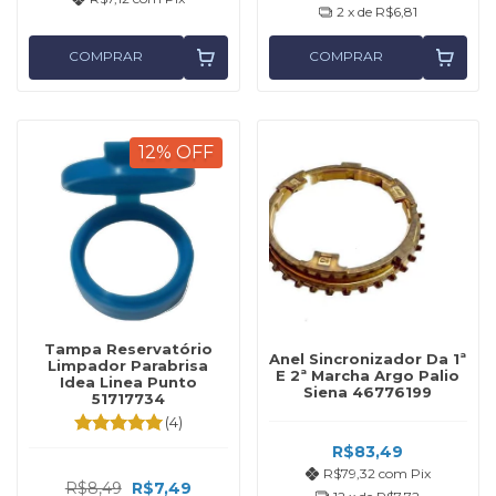
2
x de
R$6,81
COMPRAR
COMPRAR
12
%
OFF
Tampa Reservatório
Anel Sincronizador Da 1ª
Limpador Parabrisa
E 2ª Marcha Argo Palio
Idea Linea Punto
Siena 46776199
51717734
(4)
R$83,49
R$79,32
com
Pix
R$8,49
R$7,49