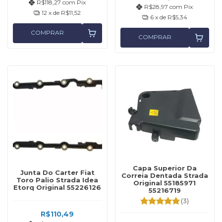
R$118,27
com
Pix
R$28,97
com
Pix
12
x de
R$11,52
6
x de
R$5,34
COMPRAR
COMPRAR
Capa Superior Da
Junta Do Carter Fiat
Correia Dentada Strada
Toro Palio Strada Idea
Original 55185971
Etorq Original 55226126
55216719
(3)
R$110,49