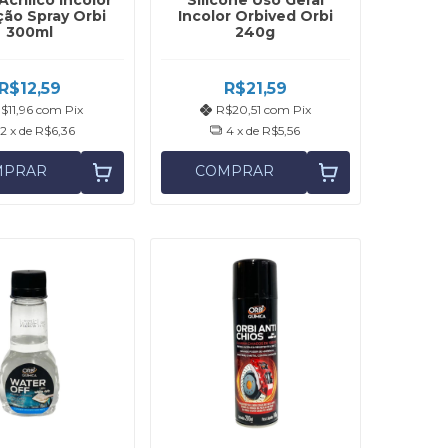
Acrílico Incolor
Silicone Uso Geral
ção Spray Orbi
Incolor Orbived Orbi
300ml
240g
R$12,59
R$21,59
$11,96
com
Pix
R$20,51
com
Pix
2
x de
R$6,36
4
x de
R$5,56
MPRAR
COMPRAR