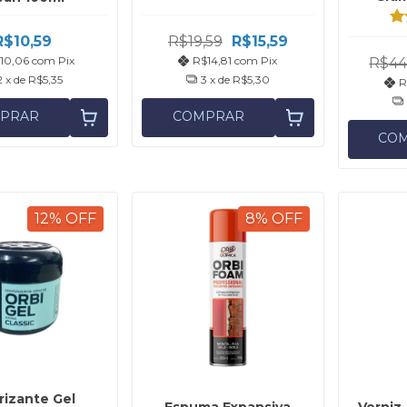
R$10,59
R$19,59
R$15,59
10,06
com
Pix
R$14,81
com
Pix
R$44
2
x de
R$5,35
3
x de
R$5,30
R
PRAR
COMPRAR
CO
12
%
OFF
8
%
OFF
izante Gel