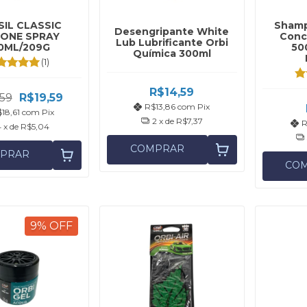
SIL CLASSIC
Shamp
Desengripante White
CONE SPRAY
Conc
Lub Lubrificante Orbi
0ML/209G
50
Química 300ml
(1)
R$14,59
,59
R$19,59
R$13,86
com
Pix
18,61
com
Pix
2
x de
R$7,37
R
4
x de
R$5,04
COMPRAR
PRAR
CO
9
%
OFF