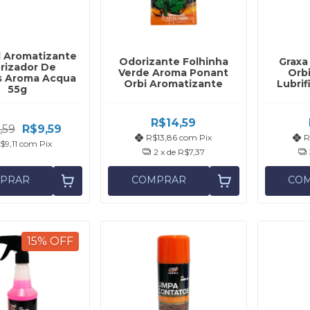
l Aromatizante
Odorizante Folhinha
Graxa
rizador De
Verde Aroma Ponant
Orbi
s Aroma Acqua
Orbi Aromatizante
Lubri
55g
R$14,59
,59
R$9,59
R$13,86
com
Pix
R
$9,11
com
Pix
2
x de
R$7,37
PRAR
COMPRAR
CO
15
%
OFF