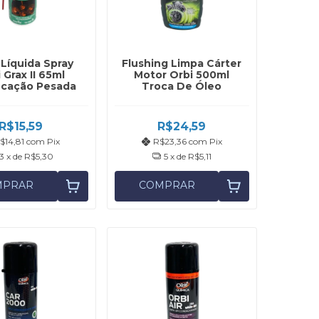
 Líquida Spray
Flushing Limpa Cárter
 Grax II 65ml
Motor Orbi 500ml
ficação Pesada
Troca De Óleo
R$15,59
R$24,59
$14,81
com
Pix
R$23,36
com
Pix
3
x de
R$5,30
5
x de
R$5,11
MPRAR
COMPRAR