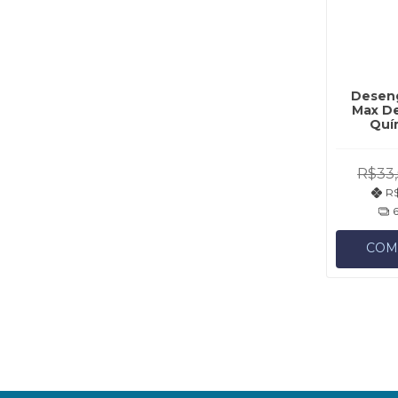
Desen
Max De
Quí
R$33,
R$
COM