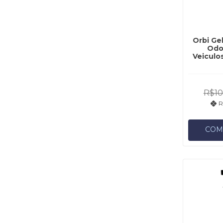
Orbi Ge
Odo
Veiculo
R$10
R
COM