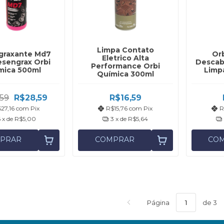
Limpa Contato
graxante Md7
Or
Eletrico Alta
sengrax Orbi
Descab
Performance Orbi
mica 500ml
Limpa
Química 300ml
59
R$28,59
R$16,59
27,16
com
Pix
R$15,76
com
Pix
R
6
x de
R$5,00
3
x de
R$5,64
PRAR
COMPRAR
CO
Página
de 3