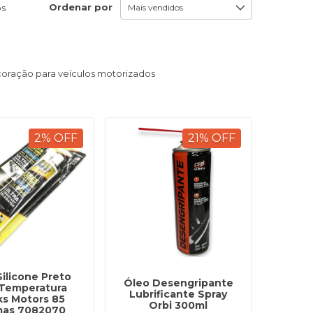
Ordenar por
os
coração para veículos motorizados
2
%
OFF
21
%
OFF
Silicone Preto
Óleo Desengripante
 Temperatura
Lubrificante Spray
ks Motors 85
Orbi 300ml
mas 7082070