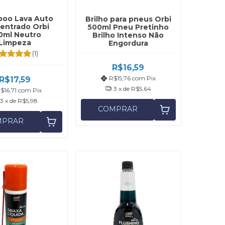
oo Lava Auto
Brilho para pneus Orbi
entrado Orbi
500ml Pneu Pretinho
0ml Neutro
Brilho Intenso Não
Limpeza
Engordura
(1)
R$16,59
R$15,76
com
Pix
R$17,59
3
x de
R$5,64
$16,71
com
Pix
3
x de
R$5,98
COMPRAR
MPRAR