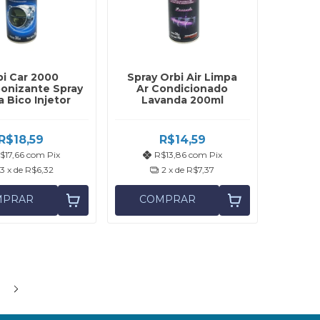
bi Car 2000
Spray Orbi Air Limpa
onizante Spray
Ar Condicionado
 Bico Injetor
Lavanda 200ml
R$18,59
R$14,59
$17,66
com
Pix
R$13,86
com
Pix
3
x de
R$6,32
2
x de
R$7,37
MPRAR
COMPRAR