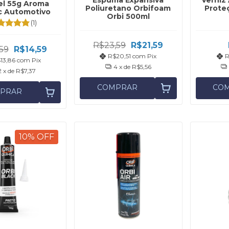
Espuma Expansiva
Verniz 
el 55g Aroma
Poliuretano Orbifoam
Prote
c Automotivo
Orbi 500ml
(1)
R$23,59
R$21,59
59
R$14,59
R$20,51
com
Pix
R
13,86
com
Pix
4
x de
R$5,56
2
x de
R$7,37
COMPRAR
CO
PRAR
10
%
OFF