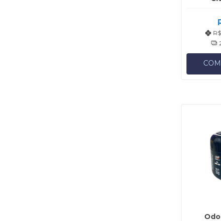
R$
COM
Odor