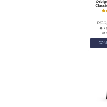
Orbig
Classi
R$16,
R$
COM