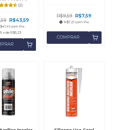
(2)
R$9,59
R$7,59
,59
R$43,59
R$7,21
com
Pix
$41,41
com
Pix
9
x de
R$5,23
COMPRAR
MPRAR