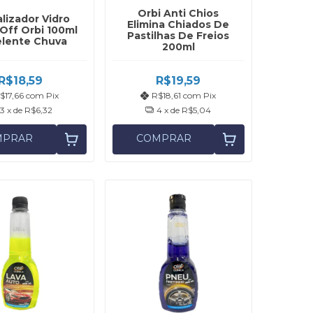
Orbi Anti Chios
alizador Vidro
Elimina Chiados De
Off Orbi 100ml
Pastilhas De Freios
lente Chuva
200ml
R$18,59
R$19,59
$17,66
com
Pix
R$18,61
com
Pix
3
x de
R$6,32
4
x de
R$5,04
MPRAR
COMPRAR