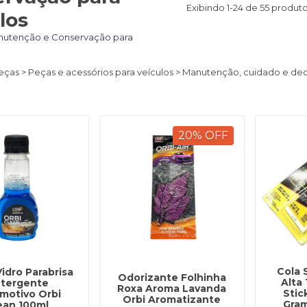
Exibindo 1-24 de 55 produt
los
utenção e Conservação para
peças > Peças e acessórios para veículos > Manutenção, cuidado e de
20
%
OFF
Cola 
idro Parabrisa
Odorizante Folhinha
Alta
tergente
Roxa Aroma Lavanda
Stic
motivo Orbi
Orbi Aromatizante
Gra
ean 100ml