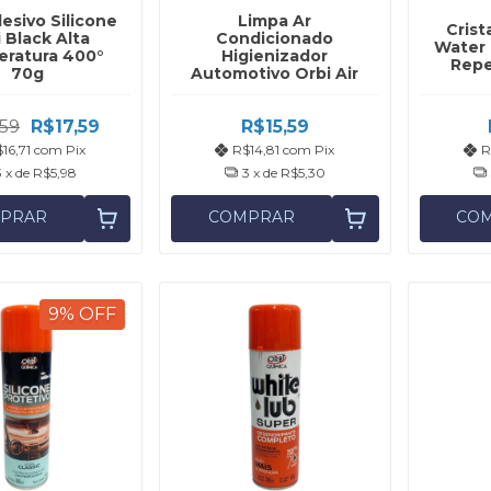
esivo Silicone
Limpa Ar
Crist
 Black Alta
Condicionado
Water 
ratura 400°
Higienizador
Repe
70g
Automotivo Orbi Air
,59
R$17,59
R$15,59
16,71
com
Pix
R$14,81
com
Pix
R
3
x de
R$5,98
3
x de
R$5,30
PRAR
COMPRAR
CO
9
%
OFF