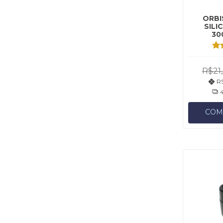
ORBI
SILI
30
R$21
R$
COM