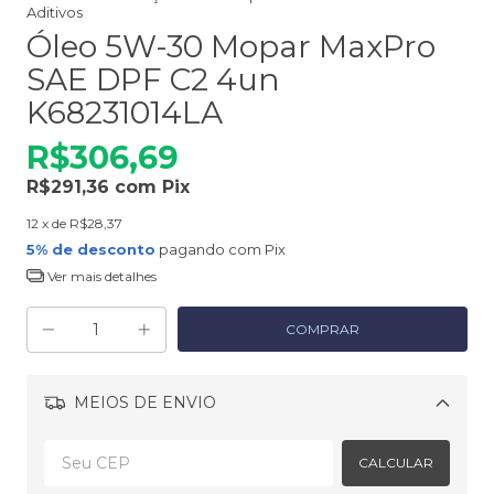
Aditivos
Óleo 5W-30 Mopar MaxPro
SAE DPF C2 4un
K68231014LA
R$306,69
R$291,36
com
Pix
12
x de
R$28,37
5% de desconto
pagando com Pix
Ver mais detalhes
MEIOS DE ENVIO
Alterar CEP
CALCULAR