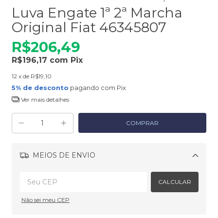
Luva Engate 1ª 2ª Marcha
Original Fiat 46345807
R$206,49
R$196,17
com
Pix
12
x de
R$19,10
5% de desconto
pagando com Pix
Ver mais detalhes
MEIOS DE ENVIO
Alterar CEP
CALCULAR
Não sei meu CEP