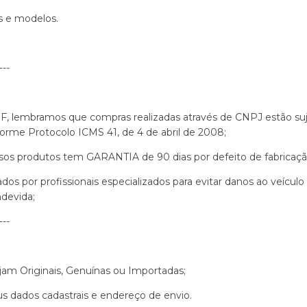
s e modelos.
---
, lembramos que compras realizadas através de CNPJ estão suje
forme Protocolo ICMS 41, de 4 de abril de 2008;
ssos produtos tem GARANTIA de 90 dias por defeito de fabrica
 por profissionais especializados para evitar danos ao veículo
ndevida;
---
jam Originais, Genuínas ou Importadas;
us dados cadastrais e endereço de envio.