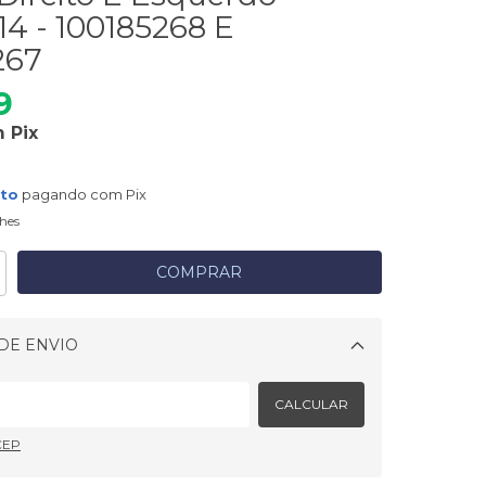
14 - 100185268 E
267
9
m
Pix
nto
pagando com Pix
hes
DE ENVIO
Alterar CEP
CALCULAR
CEP