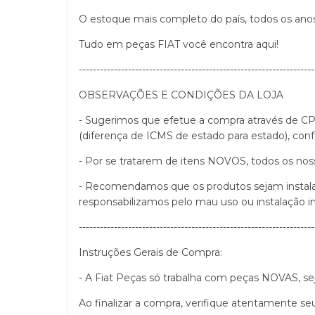
O estoque mais completo do país, todos os ano
Tudo em peças FIAT você encontra aqui!
-------------------------------------------------------------------
OBSERVAÇÕES E CONDIÇÕES DA LOJA
- Sugerimos que efetue a compra através de CPF
(diferença de ICMS de estado para estado), con
- Por se tratarem de itens NOVOS, todos os no
- Recomendamos que os produtos sejam instalados
responsabilizamos pelo mau uso ou instalação i
-------------------------------------------------------------------
Instruções Gerais de Compra:
- A Fiat Peças só trabalha com peças NOVAS, se
Ao finalizar a compra, verifique atentamente se