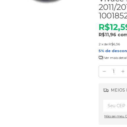
2011/20
100185
R$12,5
R$11,96
co
2
x de
R$6,36
5% de desco
Ver mais detal
MEIOS 
Não sei meu 