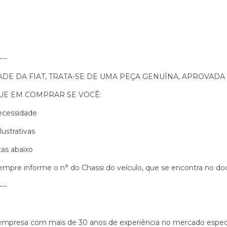
---
E DA FIAT, TRATA-SE DE UMA PEÇA GENUÍNA, APROVADA 
QUE EM COMPRAR SE VOCÊ:
necessidade
ustrativas
tas abaixo
sempre informe o n° do Chassi do veículo, que se encontra no d
---
esa com mais de 30 anos de experiência no mercado especia