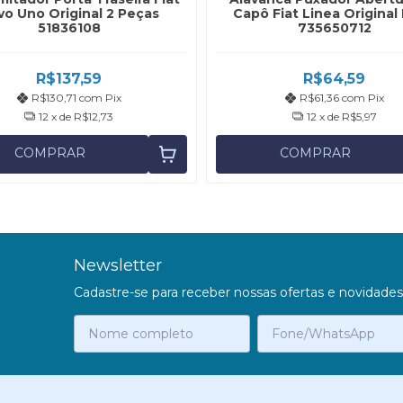
vo Uno Original 2 Peças
Capô Fiat Linea Original
51836108
735650712
R$137,59
R$64,59
R$130,71
com
Pix
R$61,36
com
Pix
12
x de
R$12,73
12
x de
R$5,97
COMPRAR
COMPRAR
Newsletter
Cadastre-se para receber nossas ofertas e novidades