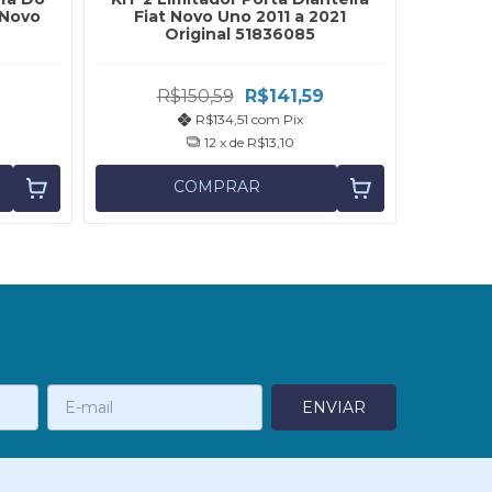
 Novo
Fiat Novo Uno 2011 a 2021
Palio
Original 51836085
R$150,59
R$141,59
R
R$134,51
com
Pix
12
x de
R$13,10
COMPRAR