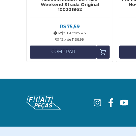
 Siena
Weekend Strada Original
No
4
100201862
9
R$75,59
R$71,81
com
Pix
12
x de
R$6,99
COMPRAR