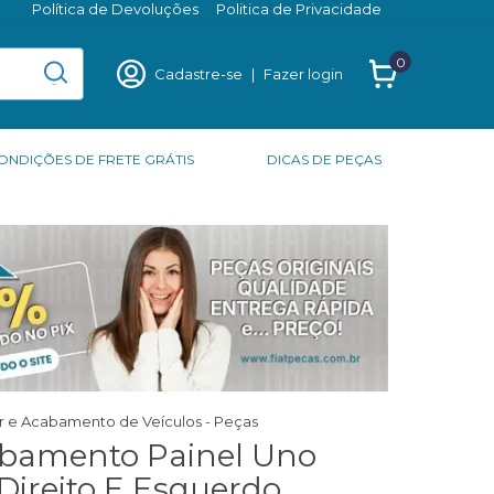
Política de Devoluções
Politica de Privacidade
0
Cadastre-se
|
Fazer login
ONDIÇÕES DE FRETE GRÁTIS
DICAS DE PEÇAS
or e Acabamento de Veículos - Peças
abamento Painel Uno
Direito E Esquerdo