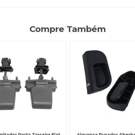
Compre Também
mitador Porta Traseira Fiat
Alavanca Puxador Abertu