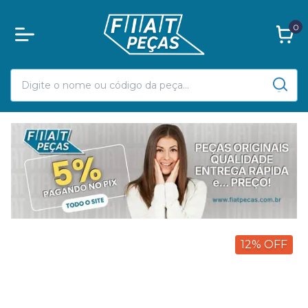
0
12
%
OFF