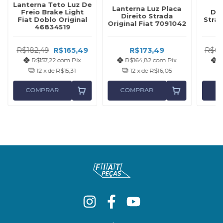
Lanterna Teto Luz De
L
Lanterna Luz Placa
Freio Brake Light
Dir
Direito Strada
Fiat Doblo Original
Strad
Original Fiat 7091042
46834519
R$182,49
R$165,49
R$173,49
R$64
R$157,22
com
Pix
R$164,82
com
Pix
R
12
x de
R$15,31
12
x de
R$16,05
COMPRAR
COMPRAR
C