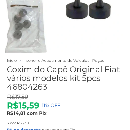
Início
Interior e Acabamento de Veículos - Peças
Coxim do Capô Original Fiat
vários modelos kit 5pcs
46804263
R$17,59
R$15,59
11
% OFF
R$14,81
com
Pix
3
x de
R$5,30
5% de desconto
pagando com Pix