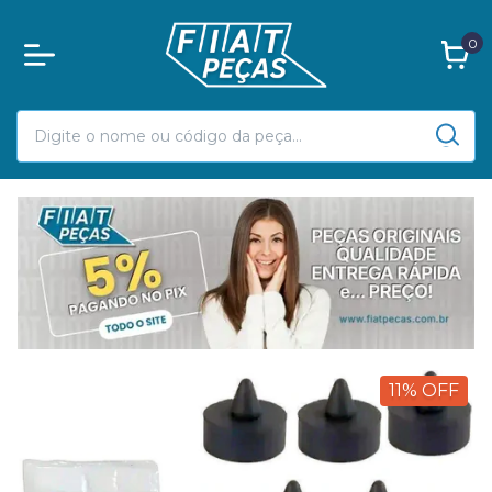
0
11
%
OFF