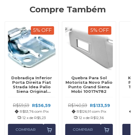
Compre Também
5
%
OFF
5
%
OFF
Dobradiça Inferior
Quebra Para Sol
KIT
Porta Direita Fiat
Motorista Novo Palio
Pa
Strada Idea Palio
Punto Grand Siena
Te
Siena Original
Mobi 100174782
46816374
R$59,59
R$56,59
R$140,59
R$133,59
R$53,76
com
Pix
R$126,91
com
Pix
12
x de
R$5,23
12
x de
R$12,36
COMPRAR
COMPRAR
C