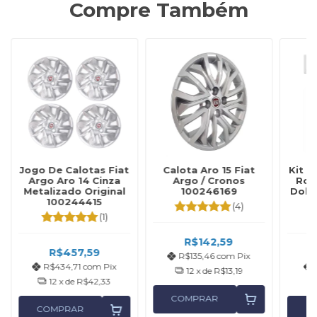
Compre Também
Jogo De Calotas Fiat
Calota Aro 15 Fiat
Kit C
Argo Aro 14 Cinza
Argo / Cronos
Rod
Metalizado Original
100246169
Dobl
100244415
(4)
(1)
R$142,59
R$457,59
R$135,46
com
Pix
R$434,71
com
Pix
12
x de
R$13,19
12
x de
R$42,33
COMPRAR
COMPRAR
C