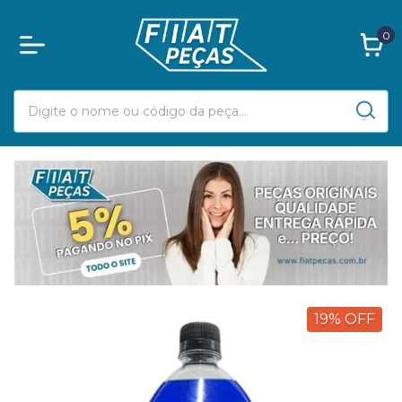
0
19
%
OFF