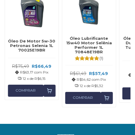
Óleo Lubrificante
Óleo
Óleo De Motor 5w-30
15w40 Motor Selênia
Dua
Petronas Selenia 1L
Performer 1L
Tute
70025E19BR
70848E19BR
(1)
R$75,49
R$66,49
R$63,17
com
Pix
R$61,49
R$57,49
12
x de
R$6,15
R$54,62
com
Pix
12
x de
R$5,32
COMPRAR
C
COMPRAR