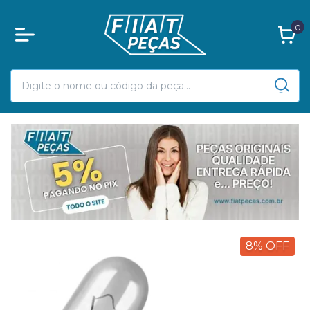
0
8
%
OFF