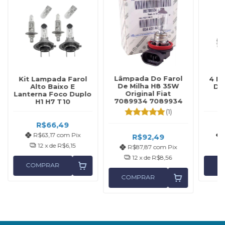
Lâmpada Do Farol
Kit Lampada Farol
4 L
De Milha H8 35W
Alto Baixo E
D'
Original Fiat
Lanterna Foco Duplo
O
7089934 7089934
H1 H7 T10
(1)
R$66,49
R$63,17
com
Pix
R$92,49
12
x de
R$6,15
R$87,87
com
Pix
12
x de
R$8,56
COMPRAR
C
COMPRAR