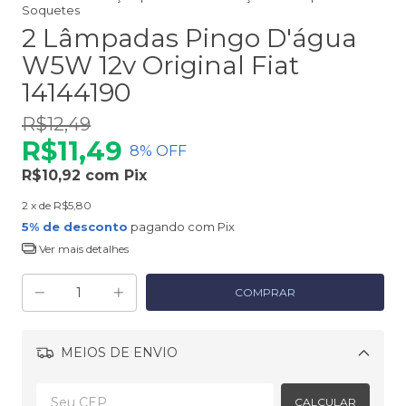
Soquetes
2 Lâmpadas Pingo D'água
W5W 12v Original Fiat
14144190
R$12,49
R$11,49
8
% OFF
R$10,92
com
Pix
2
x de
R$5,80
5% de desconto
pagando com Pix
Ver mais detalhes
MEIOS DE ENVIO
Alterar CEP
CALCULAR